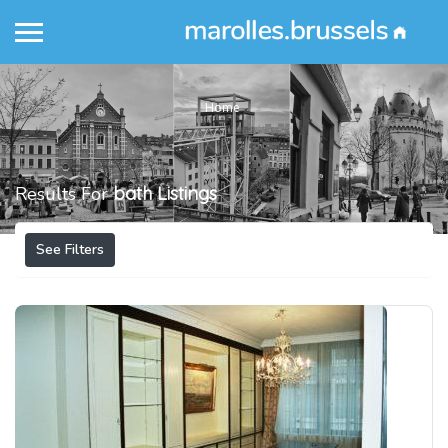
Home
Results For
bath
Listings
See Filters