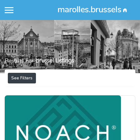
Home
Results For
brussel
Listings
See Filters