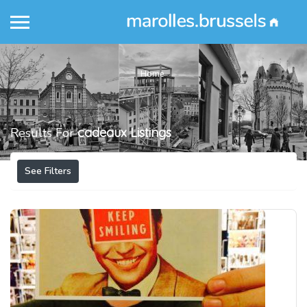
Home
Results For
cadeaux
Listings
See Filters