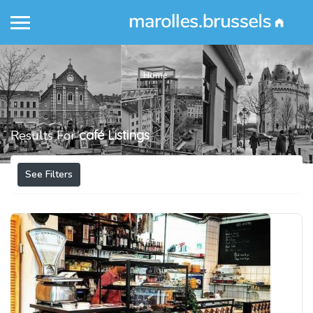
Home
Results For
café
Listings
See Filters