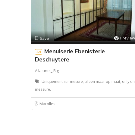
Preview
Save
Menuiserie Ebenisterie
Ad
Deschuytere
A la une _ Big
Uniquement sur mesure, alleen maar op maat, only on
measure.
Marolles