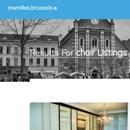
Home
Results For
chair
Listings