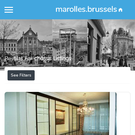
Home
Results For
châssis
Listings
See Filters