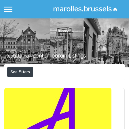
Home
Results For
contemporain
Listings
See Filters