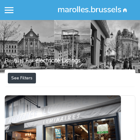
Home
Results For
électricité
Listings
See Filters