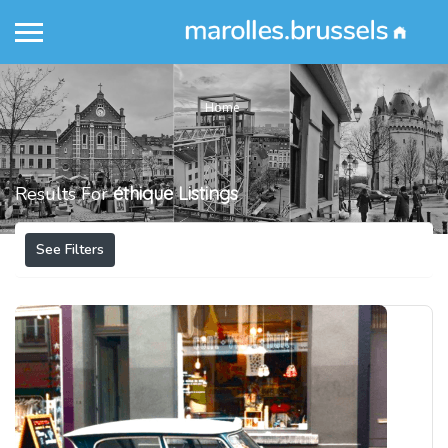
Home
Results For
éthique
Listings
See Filters