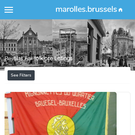
Home
Results For
folklore
Listings
See Filters