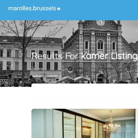
Home
Results For
kamer
Listin