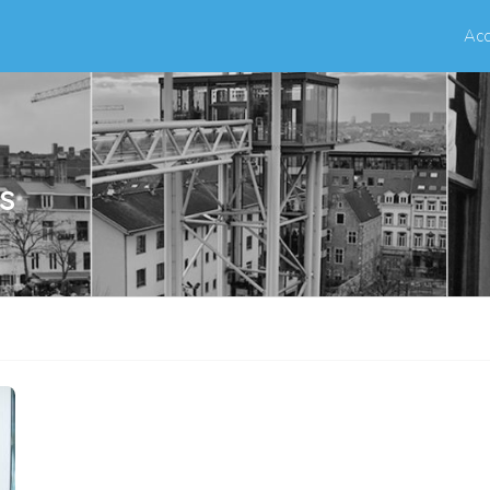
Acc
gs