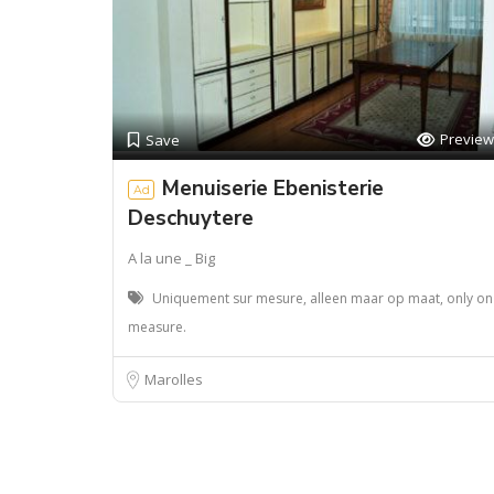
Preview
Save
Menuiserie Ebenisterie
Ad
Deschuytere
A la une _ Big
Uniquement sur mesure, alleen maar op maat, only on
measure.
Marolles