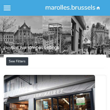
Home
Results For
lampes
Listings
See Filters