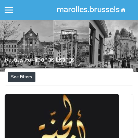
Home
Results For
libanais
Listings
See Filters