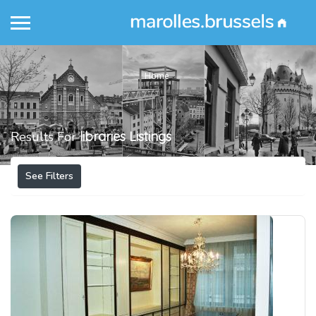
Home
Results For
libraries
Listings
See Filters