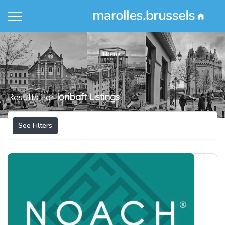
Home
Results For
loribaft
Listings
See Filters