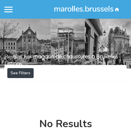
Home
Results For
magasin de chaussures à Bruxelles
Listings
See Filters
No Results