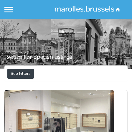
Home
Results For
opticien
Listings
See Filters