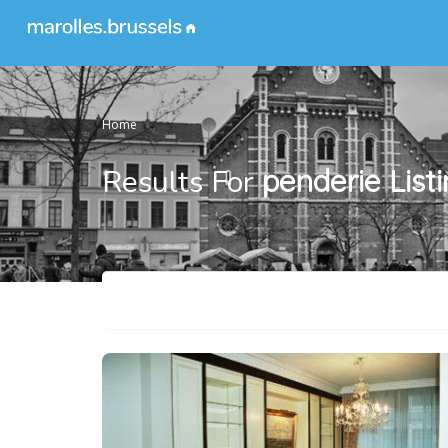
Home
Results For
penderie
List