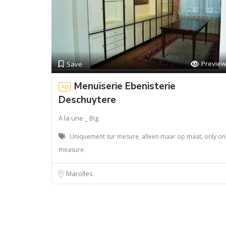
Preview
Save
Menuiserie Ebenisterie
Ad
Deschuytere
A la une _ Big
Uniquement sur mesure, alleen maar op maat, only on
measure.
Marolles