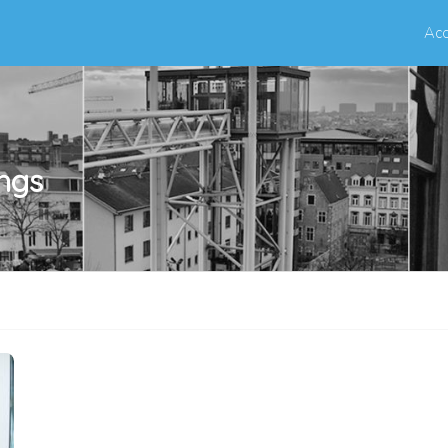
Acc
ings