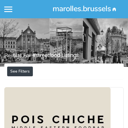
Home
Results For
#streetfood
Listings
See Filters