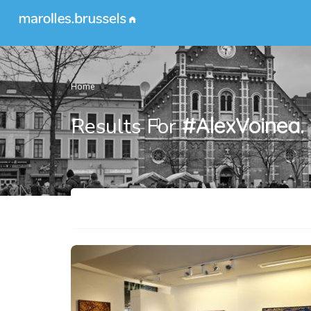
Home
Results For
#AlexVoinea.