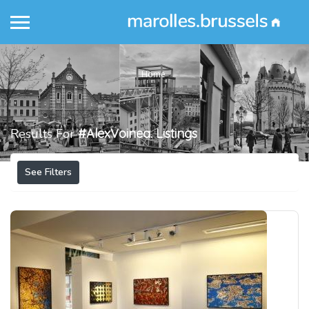
Home
Results For
#AlexVoinea.
Listings
See Filters