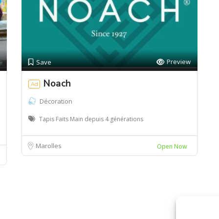
Preview
Save
Noach
Ad
Décoration
Tapis Faits Main depuis 4 générations
Marolles
Open Now