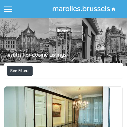
Home
Results For
cuisine
Listings
See Filters