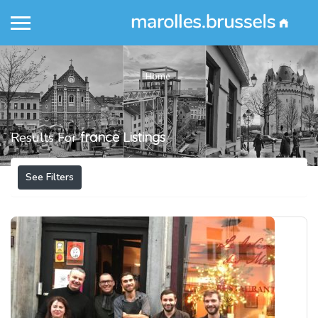
Home
Results For
france
Listings
See Filters