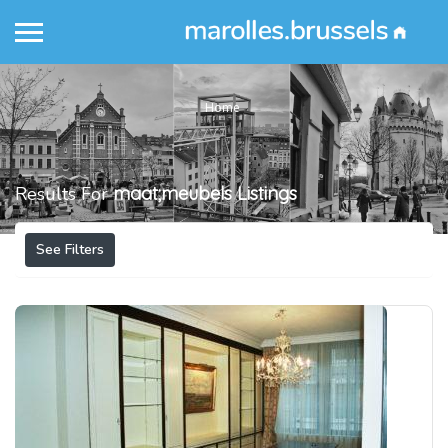
Home
Results For
maat;meubels
Listings
See Filters