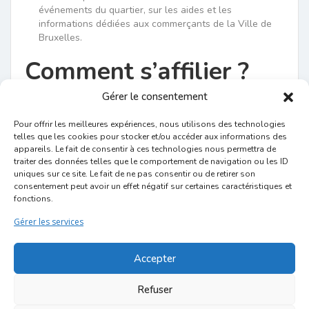
événements du quartier, sur les aides et les
informations dédiées aux commerçants de la Ville de
Bruxelles.
Comment s’affilier ?
Gérer le consentement
Pour devenir membre de l’association, vous devez vous
affilier officiellement et donc verser une cotisation.
Pour offrir les meilleures expériences, nous utilisons des technologies
telles que les cookies pour stocker et/ou accéder aux informations des
Le montant de la cotisation annuelle est
appareils. Le fait de consentir à ces technologies nous permettra de
traiter des données telles que le comportement de navigation ou les ID
Membre sympathisant: 120€/an*
uniques sur ce site. Le fait de ne pas consentir ou de retirer son
Membre adhérent: 180€/an
consentement peut avoir un effet négatif sur certaines caractéristiques et
Membres effectifs: min 240€/an
fonctions.
Gérer les services
Complétez le
bulletin -d’affiliation
et effectuez le
virement de votre affiliation sur le compte BE43 2100
Accepter
6540 2001.
Un paiement mensuel est possible uniquement par ordre
Refuser
permanent mensuel.