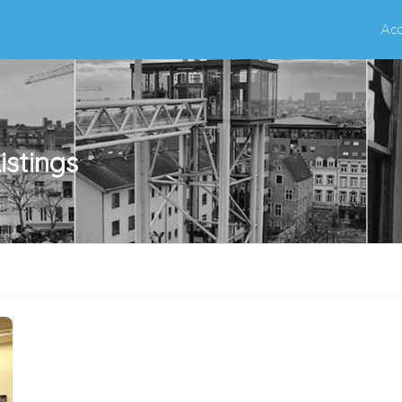
Acc
istings