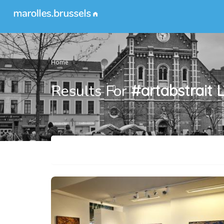
Home
Results For
#artabstrait
L