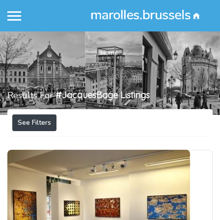
Home
Results For
#JacquesBage
Listings
See Filters