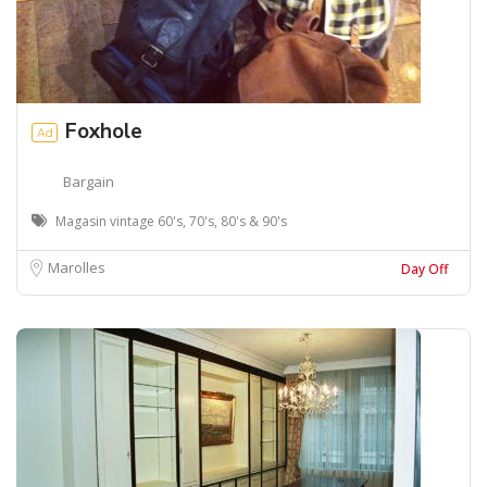
Foxhole
Ad
Bargain
Magasin vintage 60's, 70's, 80's & 90's
Marolles
Day Off