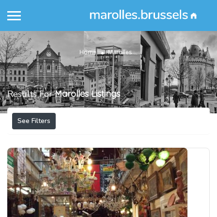
Home
Marolles
Results For
Marolles
Listings
See Filters