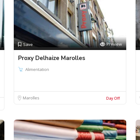
Preview
Save
Proxy Delhaize Marolles
Alimentation
Marolles
Day Off