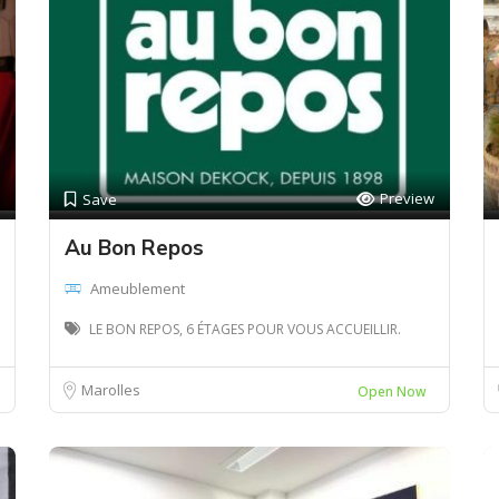
Preview
Save
Au Bon Repos
Ameublement
LE BON REPOS, 6 ÉTAGES POUR VOUS ACCUEILLIR.
Marolles
Open Now