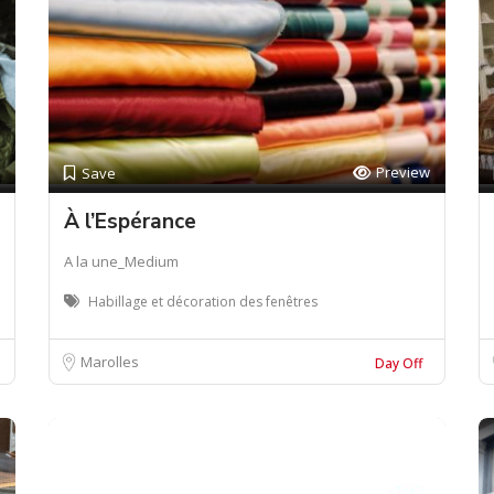
Preview
Save
À l’Espérance
A la une_Medium
Habillage et décoration des fenêtres
Marolles
Day Off