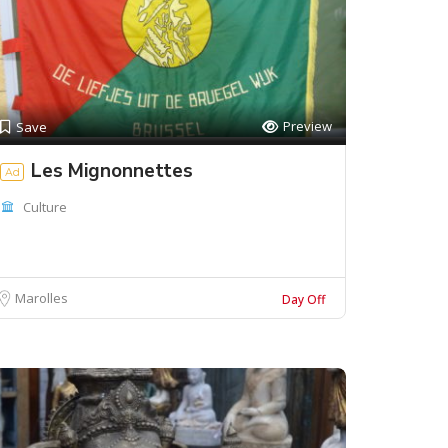
Preview
Save
Les Mignonnettes
Ad
Culture
Marolles
Day Off