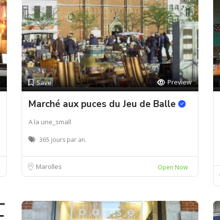
Preview
Save
Marché aux puces du Jeu de Balle
A la une_small
365 jours par an.
Marolles
Open Now