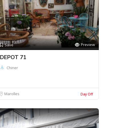
Preview
Save
DEPOT 71
Chiner
Marolles
Day Off