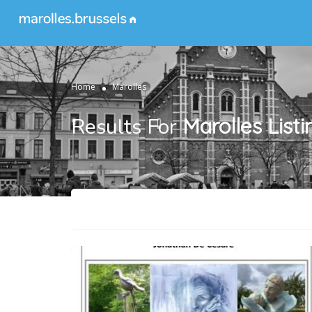
Home
Marolles
Results For
Marolles
Listi