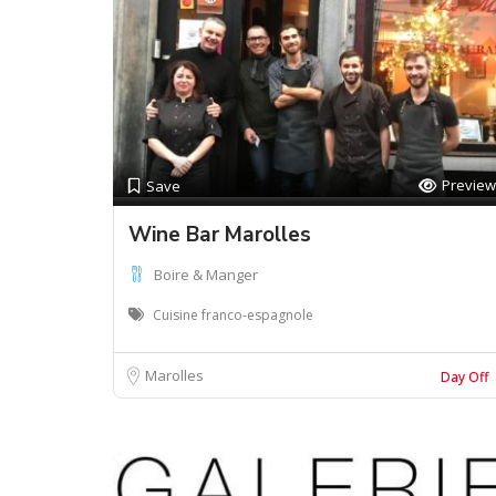
Preview
Save
Wine Bar Marolles
Boire & Manger
Cuisine franco-espagnole
Marolles
Day Off