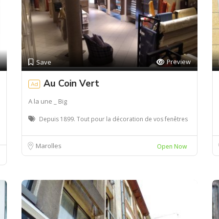
Preview
Save
Au Coin Vert
Ad
A la une _ Big
Depuis 1899. Tout pour la décoration de vos fenêtres
Marolles
Open Now