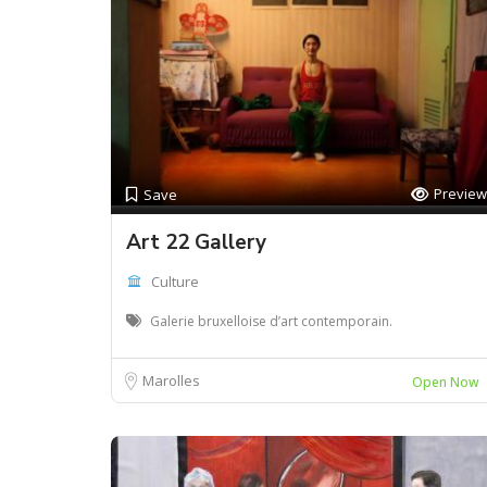
Preview
Save
Art 22 Gallery
Culture
Galerie bruxelloise d’art contemporain.
Marolles
Open Now