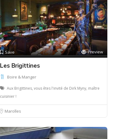
Preview
Save
Les Brigittines
Boire & Manger
Aux Brigittines, vous êtes l'invité de Dirk Myny, maître
cuisinier !
Marolles